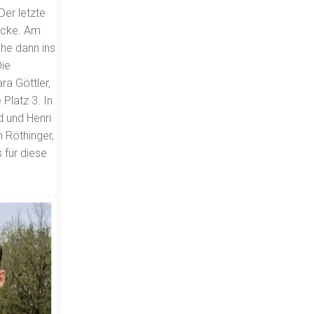
er letzte
ecke. Am
he dann ins
Die
ra Göttler,
 Platz 3. In
d und Henri
n Röthinger,
 für diese