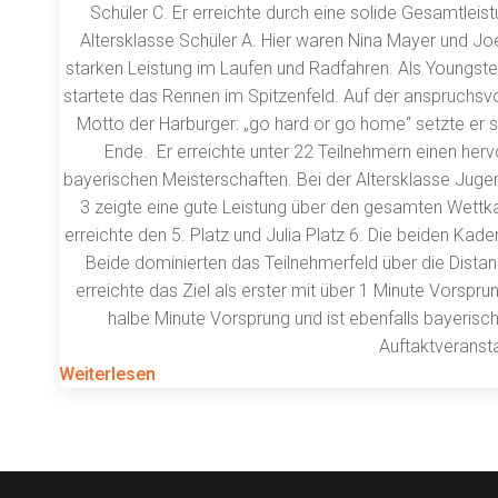
Schüler C. Er erreichte durch eine solide Gesamtleis
Altersklasse Schüler A. Hier waren Nina Mayer und Joe
starken Leistung im Laufen und Radfahren. Als Youngster
startete das Rennen im Spitzenfeld. Auf der anspruchsv
Motto der Harburger: „go hard or go home“ setzte er 
Ende. Er erreichte unter 22 Teilnehmern einen hervo
bayerischen Meisterschaften. Bei der Altersklasse Jugend
3 zeigte eine gute Leistung über den gesamten Wettka
erreichte den 5. Platz und Julia Platz 6. Die beiden Kade
Beide dominierten das Teilnehmerfeld über die Dista
erreichte das Ziel als erster mit über 1 Minute Vorspru
halbe Minute Vorsprung und ist ebenfalls bayerisc
Auftaktveranst
Weiterlesen