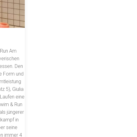
& Run Am
yerischen
messen. Den
ute Form und
mtleistung
z 5), Giulia
 Laufen eine
 Swim & Run
als jüngerer
tkampf in
ber seine
en immer 4