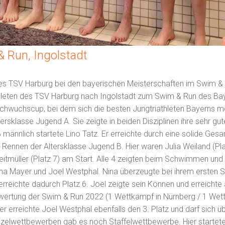
 Run, Ingolstadt
en des TSV Harburg bei den bayerischen Meisterschaften im Swim 
leten des TSV Harburg nach Ingolstadt zum Swim & Run des Ba
achwuchscup, bei dem sich die besten Jungtriathleten Bayerns 
tersklasse Jugend A. Sie zeigte in beiden Disziplinen ihre sehr g
 männlich startete Lino Tatz. Er erreichte durch eine solide Gesa
 Rennen der Altersklasse Jugend B. Hier waren Julia Weiland (Plat
hreitmüller (Platz 7) am Start. Alle 4 zeigten beim Schwimmen und
 Nina Mayer und Joel Westphal. Nina überzeugte bei ihrem ersten
reichte dadurch Platz 6. Joel zeigte sein Können und erreichte 
twertung der Swim & Run 2022 (1 Wettkampf in Nürnberg / 1 Wet
er erreichte Joel Westphal ebenfalls den 3. Platz und darf sich ü
nzelwettbewerben gab es noch Staffelwettbewerbe. Hier startet