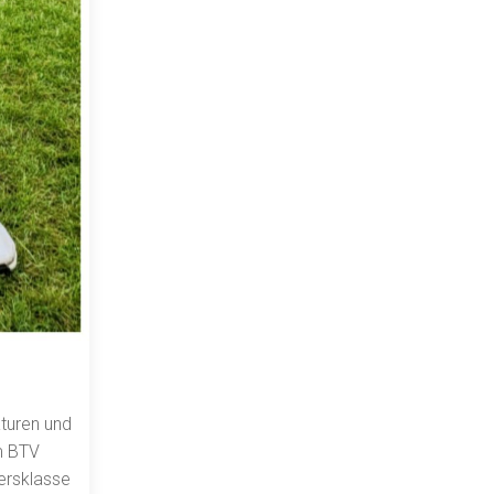
aturen und
um BTV
ersklasse