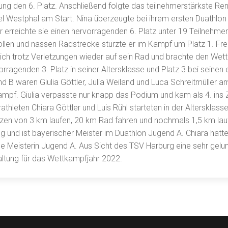
tung den 6. Platz. Anschließend folgte das teilnehmerstärkste Re
l Westphal am Start. Nina überzeugte bei ihrem ersten Duathlon 
 erreichte sie einen hervorragenden 6. Platz unter 19 Teilnehmer
ollen und nassen Radstrecke stürzte er im Kampf um Platz 1. Fr
sich trotz Verletzungen wieder auf sein Rad und brachte den Wet
rragenden 3. Platz in seiner Altersklasse und Platz 3 bei seinen 
 B waren Giulia Göttler, Julia Weiland und Luca Schreitmüller am 
mpf. Giulia verpasste nur knapp das Podium und kam als 4. ins Z
rathleten Chiara Göttler und Luis Rühl starteten in der Altersklas
nzen von 3 km laufen, 20 km Rad fahren und nochmals 1,5 km lauf
ng und ist bayerischer Meister im Duathlon Jugend A. Chiara hatte
he Meisterin Jugend A. Aus Sicht des TSV Harburg eine sehr gel
altung für das Wettkampfjahr 2022.