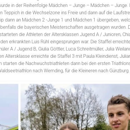
rde in der Reihenfolge Mädchen – Junge – Mädchen – Junge. D
Teppich in die Wechselzone ins Freie und dann auf die Laufstr
ip dann an Mädchen 2 -Junge 1 und Mädchen 1 übergeben, welc
ebenfalls die bayerischen Meisterschaften ausgetragen wurden. 
starteten die Athleten der Altersklassen Jugend A / Junioren, Chia
den erkrankten Luis Rühl eingesprungen war. Die Staffel erreichte
üler A / Jugend B, Giulia Göttler, Luca Schreitmüller, Julia Weilan
en Altersklasse erreichte die Staffel 3 mit Paula Kleindienst, Julia
 starten die Nachwuchstriathleten dann bei den ersten Triathlons
aldseetriathlon nach Wemding, für die Kleineren nach Günzburg.