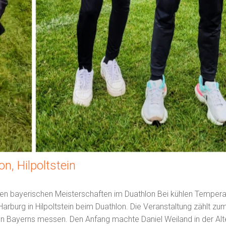
n, Hilpoltstein
 den bayerischen Meisterschaften im Duathlon Bei kühlen Temper
rburg in Hilpoltstein beim Duathlon. Die Veranstaltung zählt z
en Bayerns messen. Den Anfang machte Daniel Weiland in der Alt