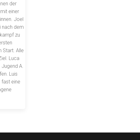
nnen der
mit einer
innen. Joel
ei nach dem
tkampf zu
ersten
Start. Alle
iel. Luca
se Jugend A.
en. Luis
 fast eine
ungene