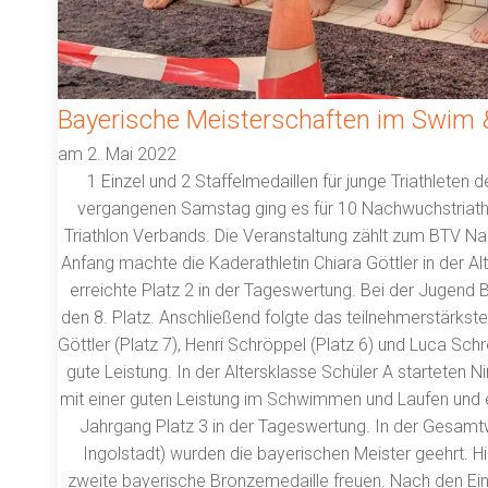
Bayerische Meisterschaften im Swim &
am
2. Mai 2022
1 Einzel und 2 Staffelmedaillen für junge Triathlet
vergangenen Samstag ging es für 10 Nachwuchstriath
Triathlon Verbands. Die Veranstaltung zählt zum BTV N
Anfang machte die Kaderathletin Chiara Göttler in der Al
erreichte Platz 2 in der Tageswertung. Bei der Jugend B
den 8. Platz. Anschließend folgte das teilnehmerstärkste
Göttler (Platz 7), Henri Schröppel (Platz 6) und Luca Sc
gute Leistung. In der Altersklasse Schüler A starteten
mit einer guten Leistung im Schwimmen und Laufen und er
Jahrgang Platz 3 in der Tageswertung. In der Gesam
Ingolstadt) wurden die bayerischen Meister geehrt. Hi
zweite bayerische Bronzemedaille freuen. Nach den Ei