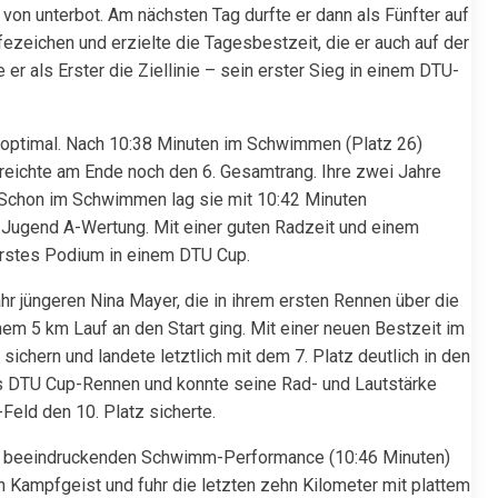
 von unterbot. Am nächsten Tag durfte er dann als Fünfter auf
ezeichen und erzielte die Tagesbestzeit, die er auch auf der
er als Erster die Ziellinie – sein erster Sieg in einem DTU-
z optimal. Nach 10:38 Minuten im Schwimmen (Platz 26)
rreichte am Ende noch den 6. Gesamtrang. Ihre zwei Jahre
 Schon im Schwimmen lag sie mit 10:42 Minuten
 Jugend A-Wertung. Mit einer guten Radzeit und einem
 erstes Podium in einem DTU Cup.
hr jüngeren Nina Mayer, die in ihrem ersten Rennen über die
m 5 km Lauf an den Start ging. Mit einer neuen Bestzeit im
chern und landete letztlich mit dem 7. Platz deutlich in den
es DTU Cup-Rennen und konnte seine Rad- und Lautstärke
Feld den 10. Platz sicherte.
r beeindruckenden Schwimm-Performance (10:46 Minuten)
n Kampfgeist und fuhr die letzten zehn Kilometer mit plattem