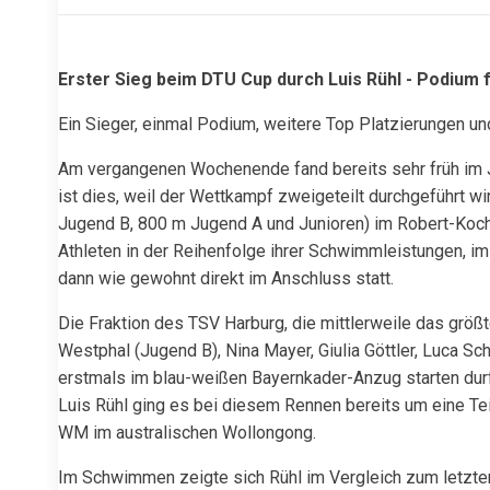
Erster Sieg beim DTU Cup durch Luis Rühl - Podium fü
Ein Sieger, einmal Podium, weitere Top Platzierungen und
Am vergangenen Wochenende fand bereits sehr früh im Jah
ist dies, weil der Wettkampf zweigeteilt durchgeführt 
Jugend B, 800 m Jugend A und Junioren) im Robert-Koch-
Athleten in der Reihenfolge ihrer Schwimmleistungen, im
dann wie gewohnt direkt im Anschluss statt.
Die Fraktion des TSV Harburg, die mittlerweile das größt
Westphal (Jugend B), Nina Mayer, Giulia Göttler, Luca S
erstmals im blau-weißen Bayernkader-Anzug starten durfte
Luis Rühl ging es bei diesem Rennen bereits um eine Teil
WM im australischen Wollongong.
Im Schwimmen zeigte sich Rühl im Vergleich zum letzten