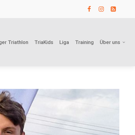
ger Triathlon
TriaKids
Liga
Training
Über uns