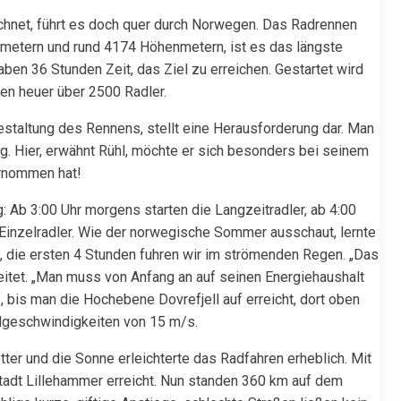
chnet, führt es doch quer durch Norwegen. Das Radrennen
lometern und rund 4174 Höhenmetern, ist es das längste
en 36 Stunden Zeit, das Ziel zu erreichen. Gestartet wird
n heuer über 2500 Radler.
estaltung des Rennens, stellt eine Herausforderung dar. Man
ng. Hier, erwähnt Rühl, möchte er sich besonders bei seinem
ernommen hat!
: Ab 3:00 Uhr morgens starten die Langzeitradler, ab 4:00
 Einzelradler. Wie der norwegische Sommer ausschaut, lernte
, die ersten 4 Stunden fuhren wir im strömenden Regen. „Das
eitet. „Man muss von Anfang an auf seinen Energiehaushalt
, bis man die Hochebene Dovrefjell auf erreicht, dort oben
ndgeschwindigkeiten von 15 m/s.
er und die Sonne erleichterte das Radfahren erheblich. Mit
stadt Lillehammer erreicht. Nun standen 360 km auf dem