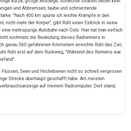
lige kurze, giftige Anstiege, schlechte Straßen ließen kein
unigen und Abbremsen, taube und schmerzende
tärke. "Nach 400 km spürte ich leichte Krämpfe in den
, nicht mehr der Körper“, gibt Rühl einen Einblick in seine
r eine mehrspurige Autobahn nach Oslo. Hier hat man einfach
tlicht nochmals die Bedeutung dieses Radrennens in
h genau 560 gefahrenen Kilometern erreichte Rühl das Ziel,
erfuhr Rühl erst auf dem Rückweg, "Während des Rennens war
befand".
n Flüssen, Seen und Hochebenen nicht so schnell vergessen
 lange Strecke überhaupt geschafft habe. Am meisten
enverbrauchsanzeige auf meinem Radcomputer. Dort stand,