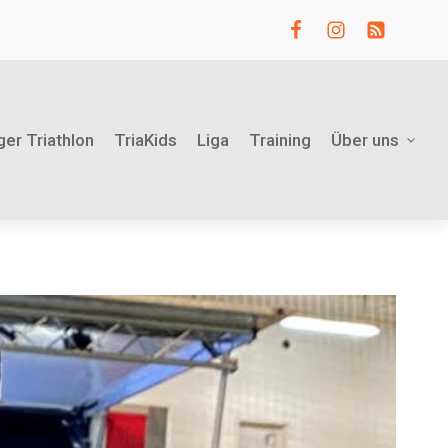
ger Triathlon
TriaKids
Liga
Training
Über uns