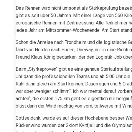
Das Rennen wird nicht umsonst als Stärkeprüfung bezei
gibt es seit über 50 Jahren. Mit einer Länge von 560 Ki
europäische Rennen mit Zeitmessung. Alle Teilnehmer hab
jedes Jahr am Mittsommer-Wochenende. Am Start stande
Schon die Anreise nach Trondheim und die logistische G
fährt von Norden nach Süden, Oneway, nur in eine Richtu
Freund Klaus König bedanken, der den Logistik-Job üb
Beim „Styrkeproven“ gibt es eine genaue Startaufstellung
Uhr dann die professionellen Teams und ab 5:00 Uhr die
Rühl dann gleich am Start kennen. Dauerregen und 5 Grad
war aber weniger schlimm“, ich war mental darauf vorber
achten“, die ersten 175 km geht es eigentlich nur bergauf
bläst dann der Wind mächtig von vorn, teilweise mit Wi
Gottseidank, wurde es auf dieser Hochebene besser Wett
Rückenwind wurden der Skiort Kvitfjell und die Olympia