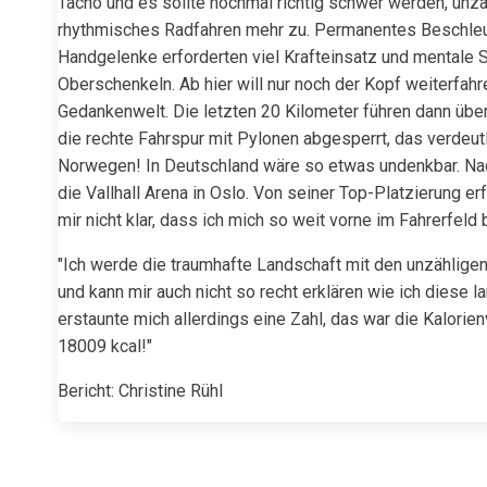
Tacho und es sollte nochmal richtig schwer werden, unzäh
rhythmisches Radfahren mehr zu. Permanentes Beschle
Handgelenke erforderten viel Krafteinsatz und mentale S
Oberschenkeln. Ab hier will nur noch der Kopf weiterfahren
Gedankenwelt. Die letzten 20 Kilometer führen dann übe
die rechte Fahrspur mit Pylonen abgesperrt, das verdeu
Norwegen! In Deutschland wäre so etwas undenkbar. Nac
die Vallhall Arena in Oslo. Von seiner Top-Platzierung 
mir nicht klar, dass ich mich so weit vorne im Fahrerfeld 
"Ich werde die traumhafte Landschaft mit den unzählige
und kann mir auch nicht so recht erklären wie ich diese
erstaunte mich allerdings eine Zahl, das war die Kalori
18009 kcal!"
Bericht: Christine Rühl