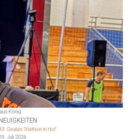
laus König
NEUIGKEITEN
43. Gealan-Triathlon in Hof
29. Juli 2026